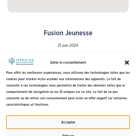
Fusion Jeunesse
21 juin 2024
Gérer le consentement
Pour offrir les meilleures expériences, nous utilisons des technologies telles que les
1
2
3
4
5
6
cookies pour stocker et/ou accéder aux informations des appareils. Le fait de
consentir à ces technologies nous permettra de traiter des données telles que le
comportement de navigation ou les ID uniques sur ce site. Le fait de ne pas
Fondation Solidarités Crédit Agricole Centre-est
consentir ou de retirer son consentement peut avoir un effet négatif sur certaines
caractéristiques et fonctions.
Mentions légales
Politique de confidentialité
Accepter
CGU
Refuser