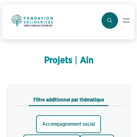
ller au contenu
Projets
 | 
Ain
Filtre additionnel par thématique
Filtre additionnel par thématique
Accompagnement social